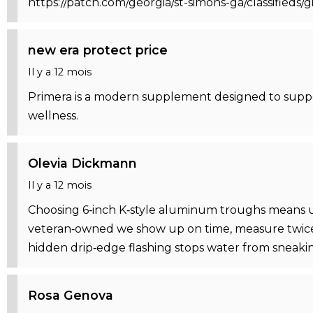
https://patch.com/georgia/st-simons-ga/classifieds/g
new era protect price
Il y a 12 mois
Primera is a modern supplement designed to support
wellness.
Olevia Dickmann
Il y a 12 mois
Choosing 6‑inch K‑style aluminum troughs means u
veteran‑owned we show up on time, measure twice, 
hidden drip‑edge flashing stops water from sneaking
Rosa Genova