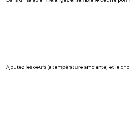
Dans un saladier mélangez ensemble le beurre pom
Ajoutez les oeufs (à température ambiante) et le ch