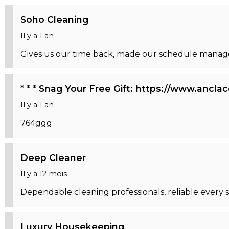
Soho Cleaning
Il y a 1 an
Gives us our time back, made our schedule manag
* * * Snag Your Free Gift: https://www.anc
Il y a 1 an
764ggg
Deep Cleaner
Il y a 12 mois
Dependable cleaning professionals, reliable every s
Luxury Housekeeping