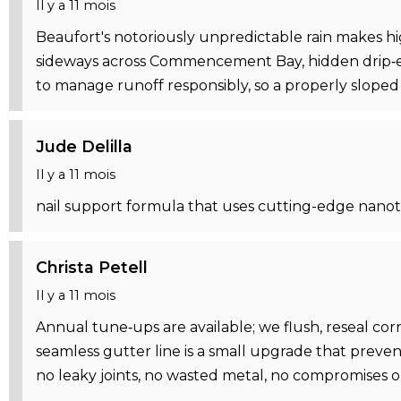
Il y a 11 mois
Beaufort's notoriously unpredictable rain makes 
sideways across Commencement Bay, hidden drip‑edge
to manage runoff responsibly, so a properly slope
Jude Delilla
Il y a 11 mois
nail support formula that uses cutting-edge nanot
Christa Petell
Il y a 11 mois
Annual tune‑ups are available; we flush, reseal co
seamless gutter line is a small upgrade that preve
no leaky joints, no wasted metal, no compromises on