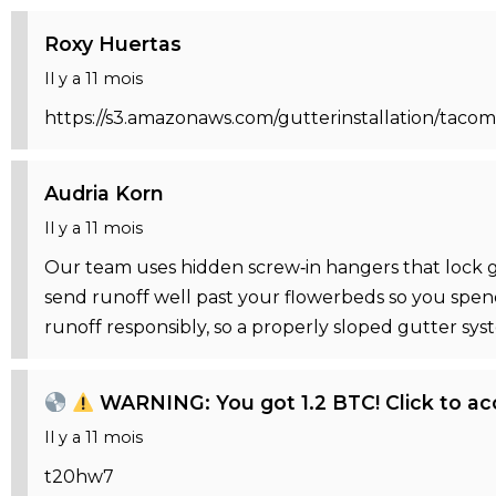
Roxy Huertas
Il y a 11 mois
https://s3.amazonaws.com/gutterinstallation/tac
Audria Korn
Il y a 11 mois
Our team uses hidden screw‑in hangers that lock gu
send runoff well past your flowerbeds so you spe
runoff responsibly, so a properly sloped gutter sy
WARNING: You got 1.2 BTC! Click to 
Il y a 11 mois
t20hw7