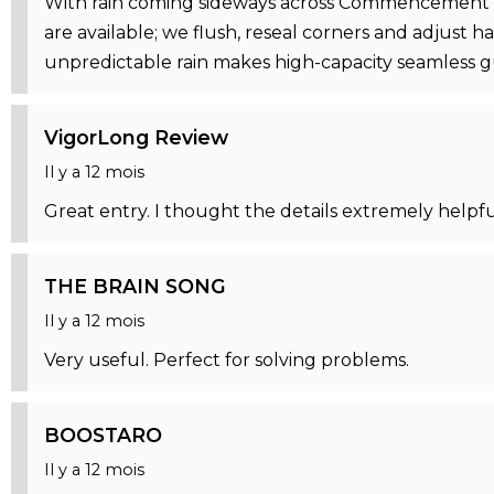
With rain coming sideways across Commencement Bay
are available; we flush, reseal corners and adjust
unpredictable rain makes high-capacity seamless 
VigorLong Review
Il y a 12 mois
Great entry. I thought the details extremely helpf
THE BRAIN SONG
Il y a 12 mois
Very useful. Perfect for solving problems.
BOOSTARO
Il y a 12 mois