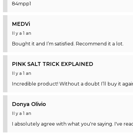
84mpp1
MEDVi
Il y a 1 an
Bought it and I’m satisfied. Recommend it a lot.
PINK SALT TRICK EXPLAINED
Il y a 1 an
Incredible product! Without a doubt I’ll buy it agai
Donya Olivio
Il y a 1 an
I absolutely agree with what you're saying. I've rea