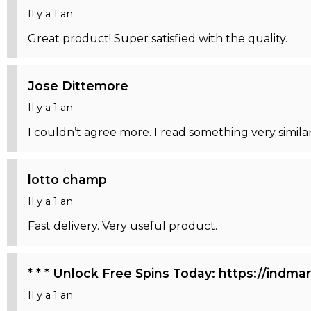
Il y a 1 an
Great product! Super satisfied with the quality.
Jose Dittemore
Il y a 1 an
I couldn’t agree more. I read something very simila
lotto champ
Il y a 1 an
Fast delivery. Very useful product.
* * * Unlock Free Spins Today: https://ind
Il y a 1 an